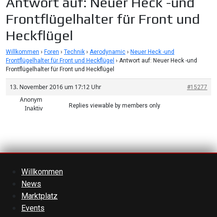
Antwort auf: Neuer Heck -und
Frontflügelhalter für Front und
Heckflügel
Willkommen
›
Foren
›
Technik
›
Aerodynamic
›
Neuer Heck -und
Frontflügelhalter für Front und Heckflügel
›
Antwort auf: Neuer Heck -und
Frontflügelhalter für Front und Heckflügel
13. November 2016 um 17:12 Uhr
#15277
Anonym
Replies viewable by members only
Inaktiv
Willkommen
News
Marktplatz
Events