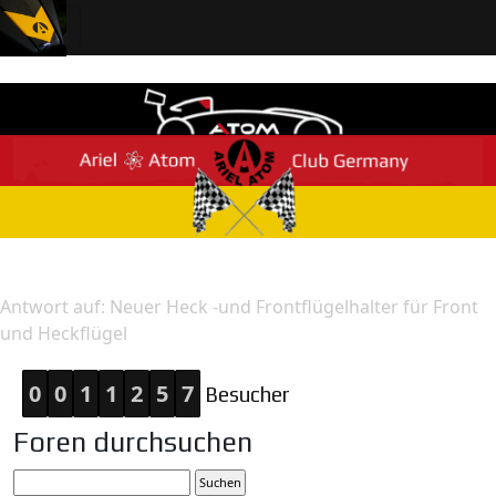
Home
Antwort
Antwort auf: Neuer Heck -und Frontflügelhalter für Front
und Heckflügel
0
0
1
1
2
5
7
Besucher
Foren durchsuchen