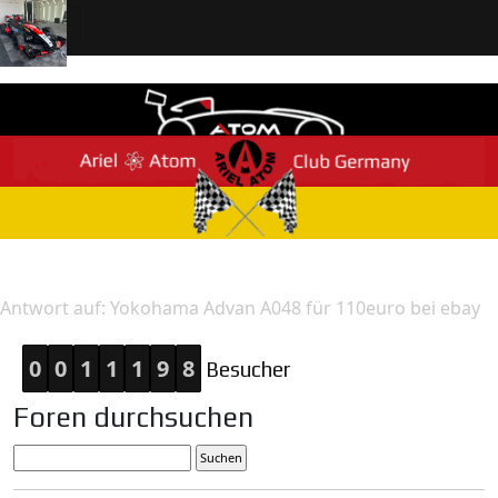
Home
Antwort
Antwort auf: Yokohama Advan A048 für 110euro bei ebay
0
0
1
1
1
9
8
Besucher
Foren durchsuchen