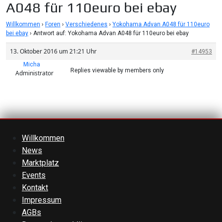
A048 für 110euro bei ebay
Willkommen
›
Foren
›
Verschiedenes
›
Yokohama Advan A048 für 110euro
bei ebay
›
Antwort auf: Yokohama Advan A048 für 110euro bei ebay
13. Oktober 2016 um 21:21 Uhr
#14953
Micha
Replies viewable by members only
Administrator
Willkommen
News
Marktplatz
Events
Kontakt
Impressum
AGBs