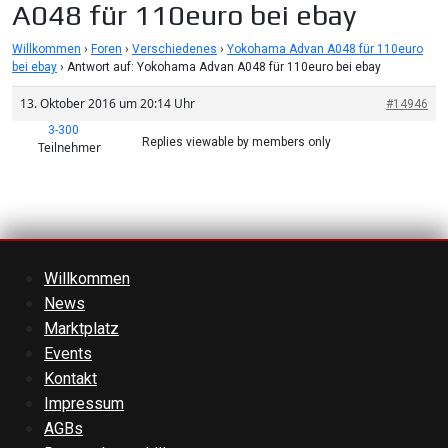
A048 für 110euro bei ebay
Willkommen
›
Foren
›
Verschiedenes
›
Yokohama Advan A048 für 110euro
bei ebay
›
Antwort auf: Yokohama Advan A048 für 110euro bei ebay
13. Oktober 2016 um 20:14 Uhr
#14946
3-300
Replies viewable by members only
Teilnehmer
Willkommen
News
Marktplatz
Events
Kontakt
Impressum
AGBs