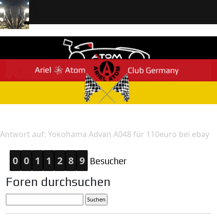
Home
Antwort
Antwort auf: Yokohama Advan A048 für 110euro bei ebay
0
0
1
1
2
8
9
Besucher
Foren durchsuchen