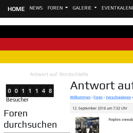
NEWS
FOREN
GALERIE
EVENTKALEN
HOME
Antwort auf: Nordschleife
Home
Antwort
Antwort auf
0
0
1
1
1
4
8
Willkommen
›
Foren
›
Verschiedenes
›
Besucher
12. September 2016 um 7:32 Uhr
Foren
Replies viewa
durchsuchen