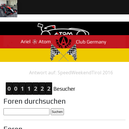
Antwort auf: SpeedWeekendTirol 2016
Home
Antwort
0
0
1
1
2
2
2
Besucher
Foren durchsuchen