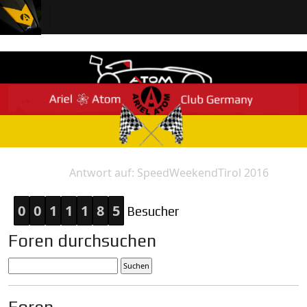
Antwort auf: SpeedWeekendTirol 2016
Home
Antwort
0
0
1
1
1
8
5
Besucher
Foren durchsuchen