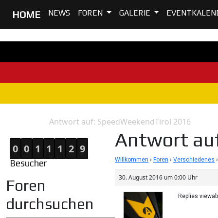
NEWS
FOREN
GALERIE
EVENTKALEN
HOME
Antwort auf: SpeedWeekendTirol 2016
Home
Antwort
Antwort au
0
0
1
1
1
2
9
Willkommen
›
Foren
›
Verschiedenes
›
Besucher
30. August 2016 um 0:00 Uhr
Foren
Replies viewa
durchsuchen