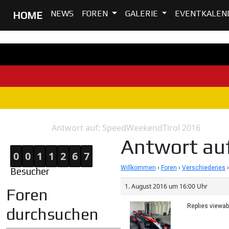
NEWS
FOREN
GALERIE
EVENTKALEN
HOME
Antwort auf: SpeedWeekendTirol 2016
Home
Antwort
Antwort au
0
0
1
1
2
6
7
Willkommen
›
Foren
›
Verschiedenes
›
Besucher
1. August 2016 um 16:00 Uhr
Foren
Replies viewa
durchsuchen