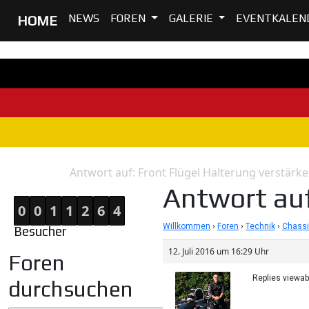
NEWS
FOREN
GALERIE
EVENTKALEN
HOME
Antwort auf: Front Flügel Halterung verstärke
Home
Antwort
Antwort auf
0
0
1
1
2
6
4
Willkommen
›
Foren
›
Technik
›
Chassi
Besucher
12. Juli 2016 um 16:29 Uhr
Foren
Replies viewa
durchsuchen