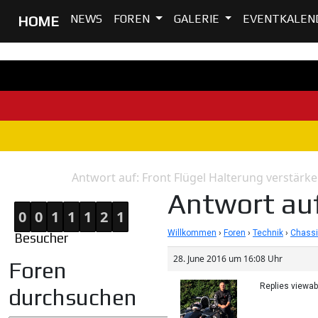
NEWS
FOREN
GALERIE
EVENTKALEN
HOME
Antwort auf: Front Flügel Halterung verstärke
Home
Antwort
Antwort auf
0
0
1
1
1
2
1
Willkommen
›
Foren
›
Technik
›
Chassi
Besucher
28. June 2016 um 16:08 Uhr
Foren
Replies viewa
durchsuchen