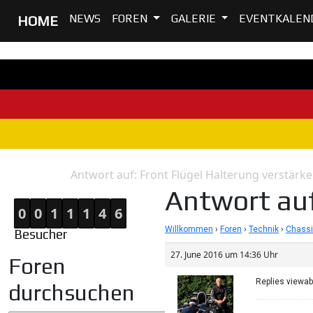
NEWS
FOREN
GALERIE
EVENTKALEN
HOME
Antwort auf: Front Flügel Halterung verstärke
Home
Antwort
Antwort auf
0
0
1
1
1
4
6
Willkommen
›
Foren
›
Technik
›
Chassi
Besucher
27. June 2016 um 14:36 Uhr
Foren
Replies viewa
durchsuchen