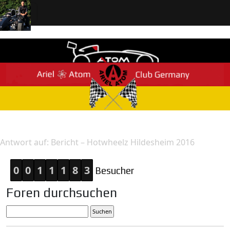
Home
Antwort
Antwort auf: Bericht – Hotwheelz Hildesheim 2016
0
0
1
1
1
8
3
Besucher
Foren durchsuchen