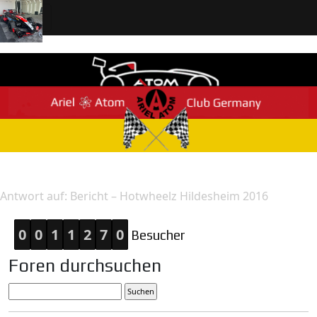
Home
Antwort
Antwort auf: Bericht – Hotwheelz Hildesheim 2016
0
0
1
1
2
7
0
Besucher
Foren durchsuchen