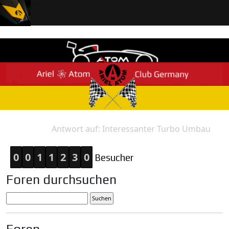
Antwort auf: Interessanter Turbo Umbau
Home
Antwort
0
0
1
1
2
3
0
Besucher
Foren durchsuchen