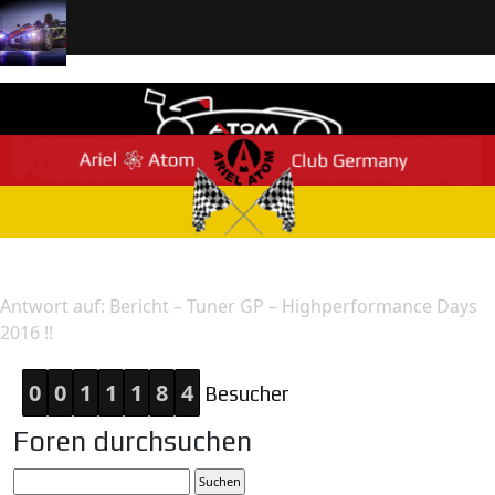
Home
Antwort
Antwort auf: Bericht – Tuner GP – Highperformance Days
2016 !!
0
0
1
1
1
8
4
Besucher
Foren durchsuchen