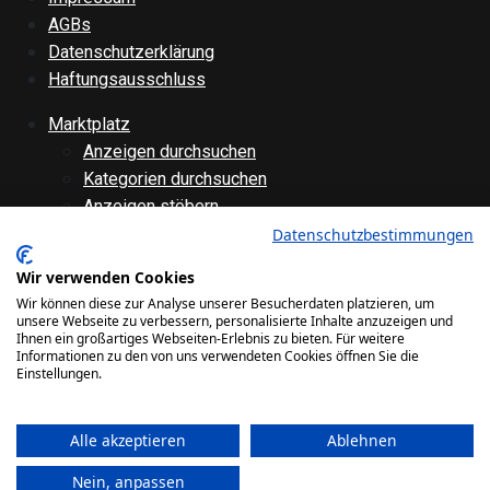
AGBs
Datenschutzerklärung
Haftungsausschluss
Marktplatz
Anzeigen durchsuchen
Kategorien durchsuchen
Anzeigen stöbern
Anzeige aufgeben
Datenschutzbestimmungen
Anzeige bearbeiten
Wir verwenden Cookies
Forenübersicht
Wir können diese zur Analyse unserer Besucherdaten platzieren, um
Technik
unsere Webseite zu verbessern, personalisierte Inhalte anzuzeigen und
Ihnen ein großartiges Webseiten-Erlebnis zu bieten. Für weitere
Verschiedenes
Informationen zu den von uns verwendeten Cookies öffnen Sie die
Websiteinternes
Einstellungen.
Galerie
Alle akzeptieren
Ablehnen
Bilder
Videos
Nein, anpassen