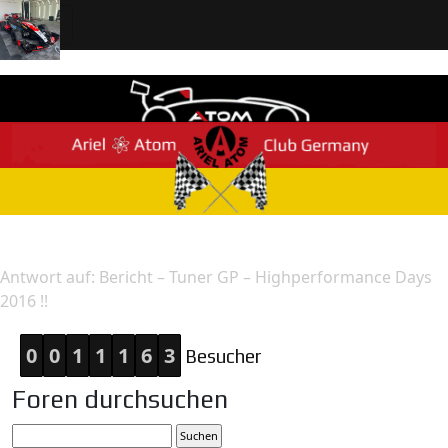
Home
Antwort
Antwort auf: Bericht – Tuner GP – Highperformance Days
2016 !!
0
0
1
1
1
6
3
Besucher
Foren durchsuchen