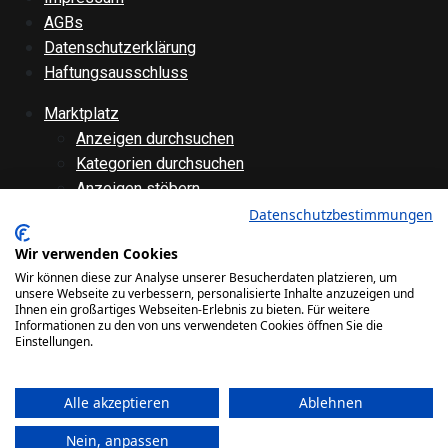
AGBs
Datenschutzerklärung
Haftungsausschluss
Marktplatz
Anzeigen durchsuchen
Kategorien durchsuchen
Anzeigen stöbern
Anzeige aufgeben
Datenschutzbestimmungen
Anzeige bearbeiten
Wir verwenden Cookies
Forenübersicht
Wir können diese zur Analyse unserer Besucherdaten platzieren, um
Technik
unsere Webseite zu verbessern, personalisierte Inhalte anzuzeigen und
Ihnen ein großartiges Webseiten-Erlebnis zu bieten. Für weitere
Verschiedenes
Informationen zu den von uns verwendeten Cookies öffnen Sie die
Websiteinternes
Einstellungen.
Galerie
Alle akzeptieren
Ablehnen
Bilder
Videos
Nein, anpassen