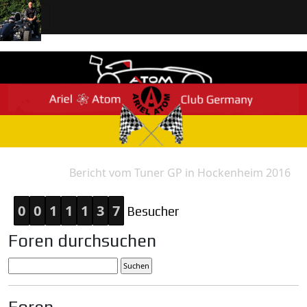
Bericht vom Tuner GP in Hockenheim 2016
Home
Antwort
0
0
1
1
1
3
7
Besucher
Foren durchsuchen