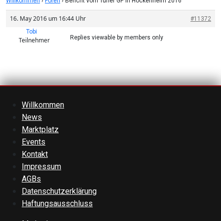
Willkommen
›
Foren
›
Bericht vom Tuner GP in Hockenheim 2016
16. May 2016 um 16:44 Uhr
#11372
Tobi
Replies viewable by members only
Teilnehmer
Willkommen
News
Marktplatz
Events
Kontakt
Impressum
AGBs
Datenschutzerklärung
Haftungsausschluss