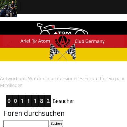
Home
Antwort
Antwort auf: Wofür ein professionelles Forum für ein paar
Mitglieder
0
0
1
1
1
8
2
Besucher
Foren durchsuchen