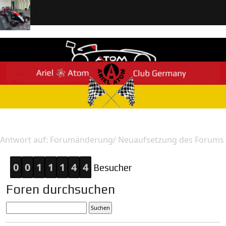
Home
Antwort
Antwort auf: Forumänderung/ Neuaufsetzung des Forums
0
0
1
1
1
4
4
Besucher
Foren durchsuchen