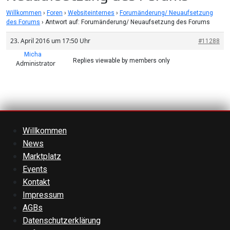
Willkommen
›
Foren
›
Websiteinternes
›
Forumänderung/ Neuaufsetzung
des Forums
›
Antwort auf: Forumänderung/ Neuaufsetzung des Forums
23. April 2016 um 17:50 Uhr
#11288
Micha
Replies viewable by members only
Administrator
Willkommen
News
Marktplatz
Events
Kontakt
Impressum
AGBs
Datenschutzerklärung