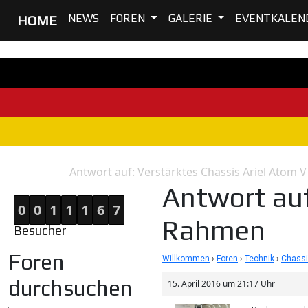
NEWS
FOREN
GALERIE
EVENTKALEN
HOME
Antwort auf: Verstärktes Chassis Ariel Atom
Home
Antwort
Antwort auf
0
0
1
1
1
6
7
Rahmen
Besucher
Foren
Willkommen
›
Foren
›
Technik
›
Chassi
durchsuchen
15. April 2016 um 21:17 Uhr