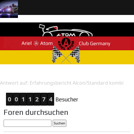
Home
Antwort
Antwort auf: Erfahrungsbericht Alcon/Standard kombi
0
0
1
1
2
7
4
Besucher
Foren durchsuchen