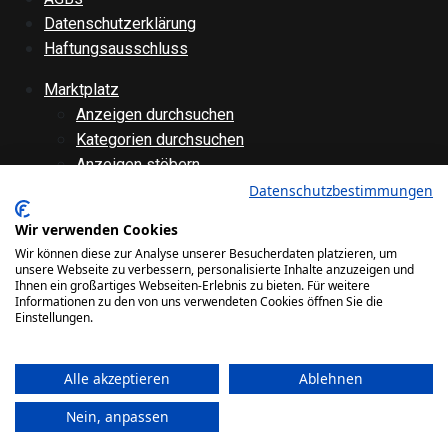
Datenschutzerklärung
Haftungsausschluss
Marktplatz
Anzeigen durchsuchen
Kategorien durchsuchen
Anzeigen stöbern
Anzeige aufgeben
Datenschutzbestimmungen
Anzeige bearbeiten
Wir verwenden Cookies
Forenübersicht
Wir können diese zur Analyse unserer Besucherdaten platzieren, um
Technik
unsere Webseite zu verbessern, personalisierte Inhalte anzuzeigen und
Ihnen ein großartiges Webseiten-Erlebnis zu bieten. Für weitere
Verschiedenes
Informationen zu den von uns verwendeten Cookies öffnen Sie die
Websiteinternes
Einstellungen.
Galerie
Alle akzeptieren
Ablehnen
Bilder
Videos
Nein, anpassen