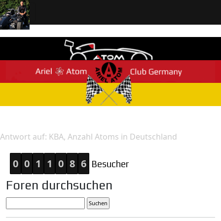
Home
Antwort
Antwort auf: KBA, Anzahl Atoms in Deutschland
0
0
1
1
0
8
6
Besucher
Foren durchsuchen