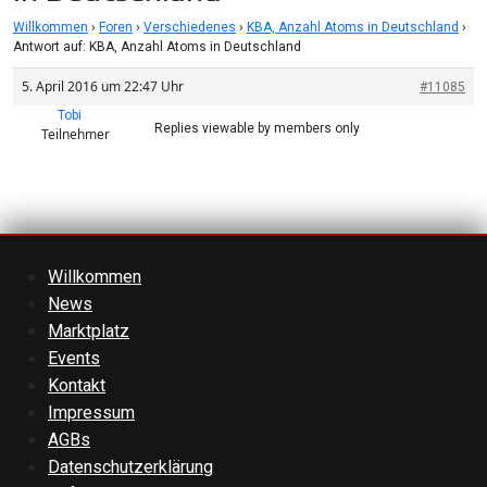
Willkommen
›
Foren
›
Verschiedenes
›
KBA, Anzahl Atoms in Deutschland
›
Antwort auf: KBA, Anzahl Atoms in Deutschland
5. April 2016 um 22:47 Uhr
#11085
Tobi
Replies viewable by members only
Teilnehmer
Willkommen
News
Marktplatz
Events
Kontakt
Impressum
AGBs
Datenschutzerklärung