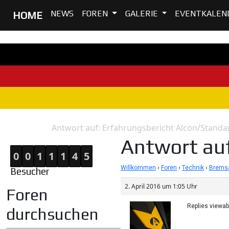
NEWS
FOREN
GALERIE
EVENTKALEN
HOME
Antwort auf: Erfahrungsbericht Alcon/Stand
Home
Antwort
Antwort auf
0
0
1
1
1
4
5
Willkommen
›
Foren
›
Technik
›
Bremsa
Besucher
2. April 2016 um 1:05 Uhr
Foren
Replies viewa
durchsuchen