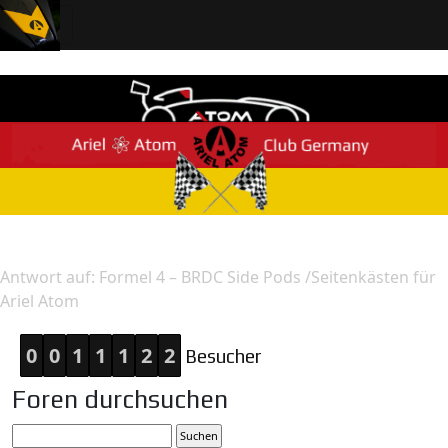
Home
Antwort
Antwort auf: Formel 4 – BRDC Side Pods /Seitenkästen für
Ariel Atom
0
0
1
1
1
2
2
Besucher
Foren durchsuchen