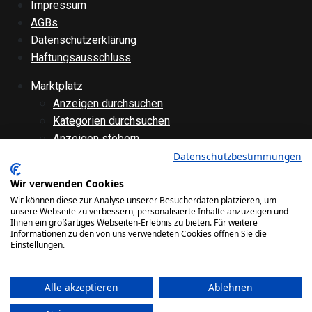
Impressum
AGBs
Datenschutzerklärung
Haftungsausschluss
Marktplatz
Anzeigen durchsuchen
Kategorien durchsuchen
Anzeigen stöbern
Anzeige aufgeben
Datenschutzbestimmungen
Anzeige bearbeiten
Wir verwenden Cookies
Forenübersicht
Wir können diese zur Analyse unserer Besucherdaten platzieren, um
Technik
unsere Webseite zu verbessern, personalisierte Inhalte anzuzeigen und
Ihnen ein großartiges Webseiten-Erlebnis zu bieten. Für weitere
Verschiedenes
Informationen zu den von uns verwendeten Cookies öffnen Sie die
Websiteinternes
Einstellungen.
Galerie
Alle akzeptieren
Ablehnen
Bilder
Videos