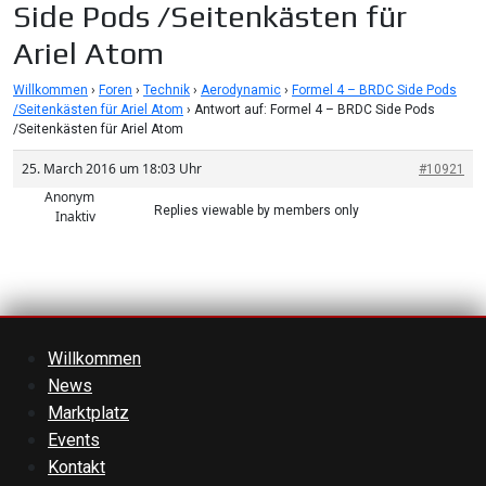
Side Pods /Seitenkästen für
Ariel Atom
Willkommen
›
Foren
›
Technik
›
Aerodynamic
›
Formel 4 – BRDC Side Pods
/Seitenkästen für Ariel Atom
›
Antwort auf: Formel 4 – BRDC Side Pods
/Seitenkästen für Ariel Atom
25. March 2016 um 18:03 Uhr
#10921
Anonym
Replies viewable by members only
Inaktiv
Willkommen
News
Marktplatz
Events
Kontakt