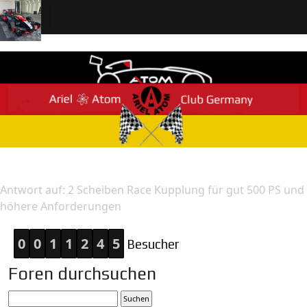
Home
Antwort
Antwort auf: 2 Scheiben Race Kupplung für gut 500 PS und
höhere Anforderungen
0
0
1
1
2
4
5
Besucher
Foren durchsuchen