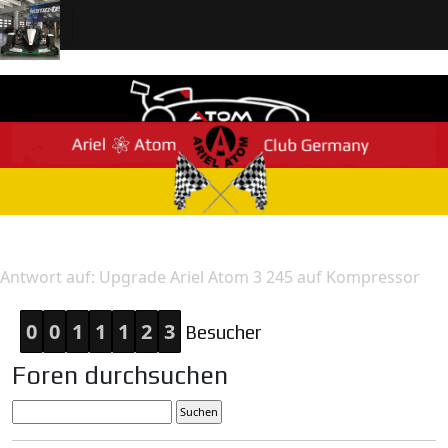
Home
Antwort
Antwort auf: Upgrade Ariel Atom 3 245 auf Kompressor
0
0
1
1
1
2
3
Besucher
Foren durchsuchen