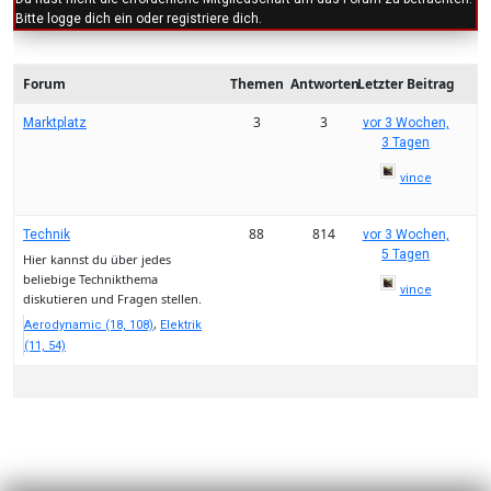
Bitte logge dich ein oder registriere dich.
Forum
Themen
Antworten
Letzter Beitrag
3
3
Marktplatz
vor 3 Wochen,
3 Tagen
vince
88
814
Technik
vor 3 Wochen,
5 Tagen
Hier kannst du über jedes
beliebige Technikthema
vince
diskutieren und Fragen stellen.
Aerodynamic (18, 108)
Elektrik
(11, 54)