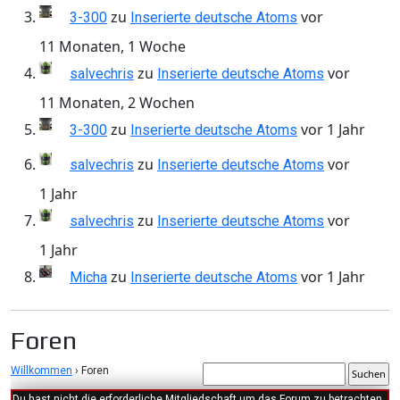
zu
vor
3-300
Inserierte deutsche Atoms
11 Monaten, 1 Woche
zu
vor
salvechris
Inserierte deutsche Atoms
11 Monaten, 2 Wochen
zu
vor 1 Jahr
3-300
Inserierte deutsche Atoms
zu
vor
salvechris
Inserierte deutsche Atoms
1 Jahr
zu
vor
salvechris
Inserierte deutsche Atoms
1 Jahr
zu
vor 1 Jahr
Micha
Inserierte deutsche Atoms
Foren
Willkommen
›
Foren
Du hast nicht die erforderliche Mitgliedschaft um das Forum zu betrachten.