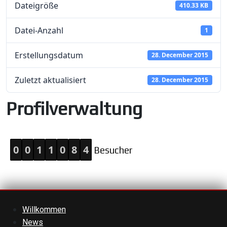
Dateigröße
410.33 KB
Datei-Anzahl
1
Erstellungsdatum
28. December 2015
Zuletzt aktualisiert
28. December 2015
Profilverwaltung
0
0
1
1
0
8
4
Besucher
Willkommen
News